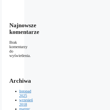
Najnowsze
komentarze
Brak
komentarzy
do
wyświetlenia.
Archiwa
listopad
2025
wrzesień
2018
marzec