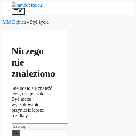
Przejdź
do
Menu
treści
MM Dębica
-
Styl życia
Niczego
nie
znaleziono
Nie udało się znaleźć
tego, czego szukasz.
Być może
wyszukiwanie
przyniesie lepsze
rezultaty.
Szukaj: