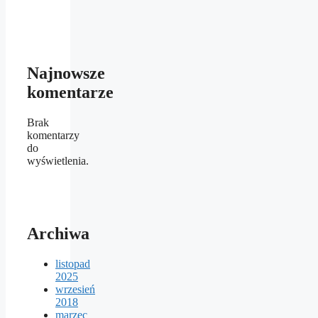
Najnowsze
komentarze
Brak
komentarzy
do
wyświetlenia.
Archiwa
listopad
2025
wrzesień
2018
marzec