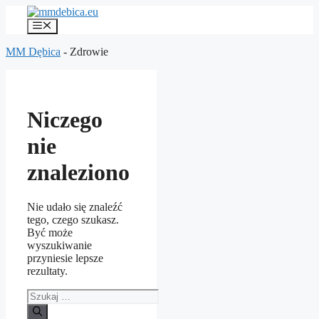
Przejdź
do
Menu
treści
MM Dębica
-
Zdrowie
Niczego
nie
znaleziono
Nie udało się znaleźć
tego, czego szukasz.
Być może
wyszukiwanie
przyniesie lepsze
rezultaty.
Szukaj: